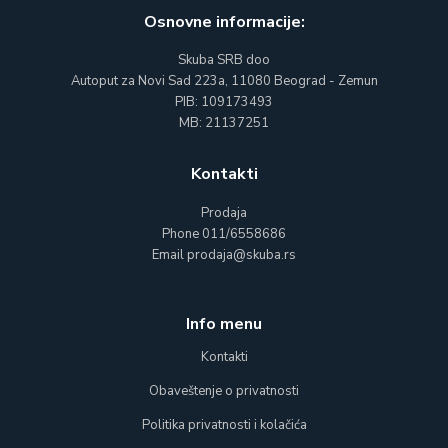
Osnovne informacije:
Skuba SRB doo
Autoput za Novi Sad 223a, 11080 Beograd - Zemun
PIB: 109173493
MB: 21137251
Kontakti
Prodaja
Phone
011/6558686
Email
prodaja@skuba.rs
Info menu
Kontakti
Obaveštenje o privatnosti
Politika privatnosti i kolačića