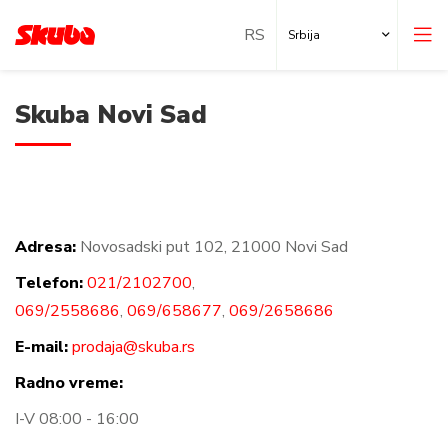
Srbija
Skuba Novi Sad
Adresa:
Novosadski put 102, 21000 Novi Sad
Lokalne poslovnice
Telefon:
021/2102700
,
Lokacije u inostranstvu
069/2558686
,
069/658677
,
069/2658686
E-mail:
prodaja@skuba.rs
Radno vreme:
I-V 08:00 - 16:00