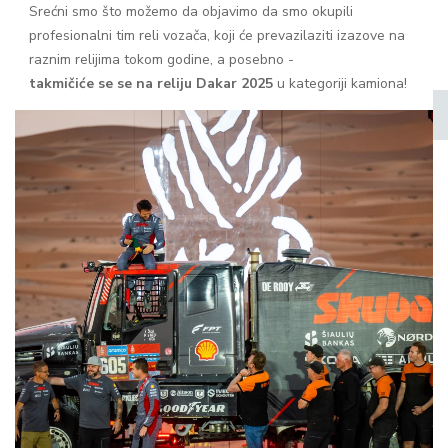
Srećni smo što možemo da objavimo da smo okupili
profesionalni tim reli vozača, koji će prevazilaziti izazove na
raznim relijima tokom godine, a posebno -
takmičiće se se na reliju Dakar 2025
u kategoriji kamiona!