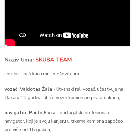
Naziv tima:
S
KUBA TEAM
i oni su – baš kao i mi – mešoviti tim:
vozač: Vaidotas Žala
- litvanski reli vozač, učestvuje na
Dakaru 10 godina, ali će voziti kamion po prvi put ikada;
navigator: Paulo Fiuza
- portugalski profesionalni
navigator, koji je svoju karijeru u trkama kamiona započeo
pre više od 18 godina;