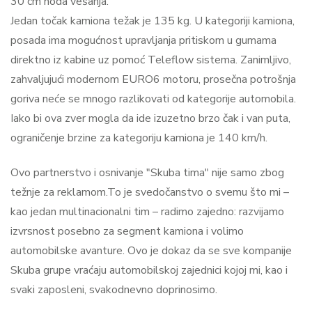
30 cm hoda vešanja.
Jedan točak kamiona težak je 135 kg. U kategoriji kamiona,
posada ima mogućnost upravljanja pritiskom u gumama
direktno iz kabine uz pomoć Teleflow sistema. Zanimljivo,
zahvaljujući modernom EURO6 motoru, prosečna potrošnja
goriva neće se mnogo razlikovati od kategorije automobila.
Iako bi ova zver mogla da ide izuzetno brzo čak i van puta,
ograničenje brzine za kategoriju kamiona je 140 km/h.
Ovo partnerstvo i osnivanje "Skuba tima" nije samo zbog
težnje za reklamom.To je svedočanstvo o svemu što mi –
kao jedan multinacionalni tim – radimo zajedno: razvijamo
izvrsnost posebno za segment kamiona i volimo
automobilske avanture. Ovo je dokaz da se sve kompanije
Skuba grupe vraćaju automobilskoj zajednici kojoj mi, kao i
svaki zaposleni, svakodnevno doprinosimo.