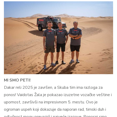
MI SMO PETI!
Dakar reli 2025 je završen, a Skuba tim ima razloga za
ponos! Vaidotas Žala je pokazao izuzetne vozačke veštine i
upornost, završivši na impresivnom 5. mestu. Ovo je
ogroman uspeh koji dokazuje da naporan rad, timski duh i
odlučnost mogu prevazići i najveće izazove. Ponosni smo