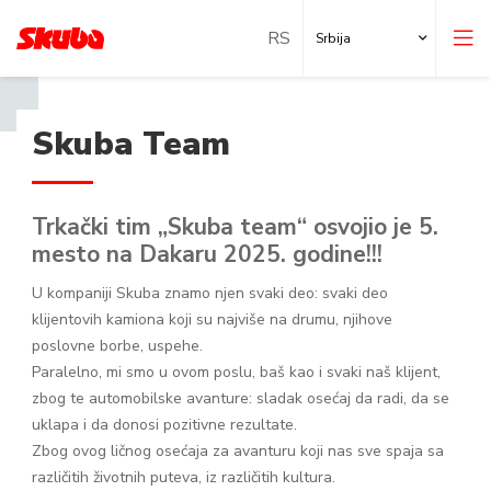
Srbija
Skuba Team
Trkački tim „Skuba team“ osvojio je 5.
mesto na Dakaru 2025. godine!!!
U kompaniji Skuba znamo njen svaki deo: svaki deo
klijentovih kamiona koji su najviše na drumu, njihove
poslovne borbe, uspehe.
Paralelno, mi smo u ovom poslu, baš kao i svaki naš klijent,
zbog te automobilske avanture: sladak osećaj da radi, da se
uklapa i da donosi pozitivne rezultate.
Zbog ovog ličnog osećaja za avanturu koji nas sve spaja sa
različitih životnih puteva, iz različitih kultura.