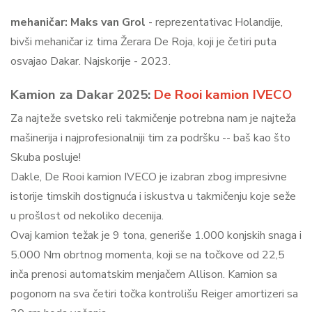
mehaničar: Maks van Grol
- reprezentativac Holandije,
bivši mehaničar iz tima Žerara De Roja, koji je četiri puta
osvajao Dakar. Najskorije - 2023.
Kamion za Dakar 2025:
De Rooi kamion IVECO
Za najteže svetsko reli takmičenje potrebna nam je najteža
mašinerija i najprofesionalniji tim za podršku -- baš kao što
Skuba posluje!
Dakle, De Rooi kamion IVECO je izabran zbog impresivne
istorije timskih dostignuća i iskustva u takmičenju koje seže
u prošlost od nekoliko decenija.
Ovaj kamion težak je 9 tona, generiše 1.000 konjskih snaga i
5.000 Nm obrtnog momenta, koji se na točkove od 22,5
inča prenosi automatskim menjačem Allison. Kamion sa
pogonom na sva četiri točka kontrolišu Reiger amortizeri sa